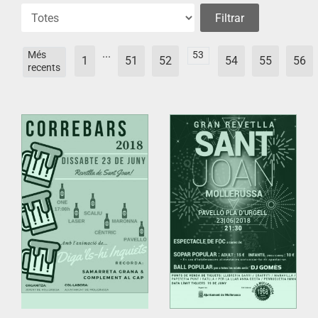
...
Més
53
1
51
52
54
55
56
recents