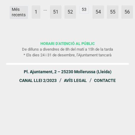
...
Més
53
1
51
52
54
55
56
recents
HORARI D’ATENCIÓ AL PÚBLIC
De dilluns a divendres de 8h del matí a 15h de la tarda
* Els dies 24 i 31 de desembre, l’Ajuntament tancarà
Pl. Ajuntament, 2 – 25230 Mollerussa (Lleida)
CANAL LLEI 2/2023
AVÍS LEGAL
CONTACTE