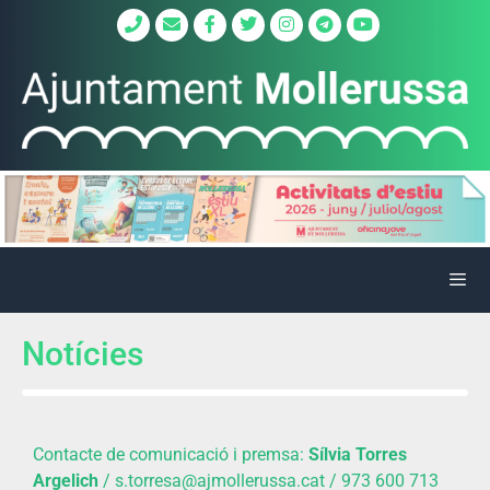
Notícies
Contacte de comunicació i premsa:
Sílvia Torres
Argelich
/ s.torresa@ajmollerussa.cat / 973 600 713