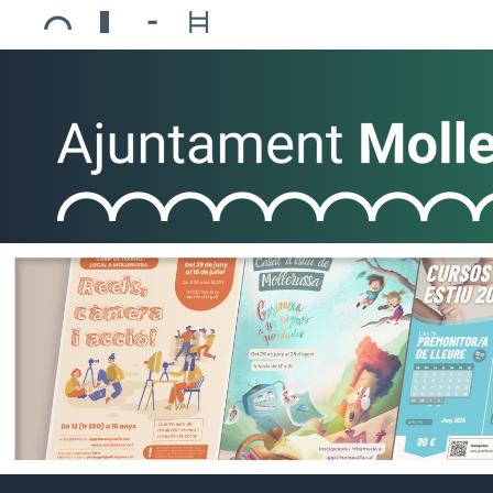
Ajuntament de Mollerussa
Biblioteca Comarcal Jaume Vila
Piscines de Mollerussa
Teatre de L’Amistat