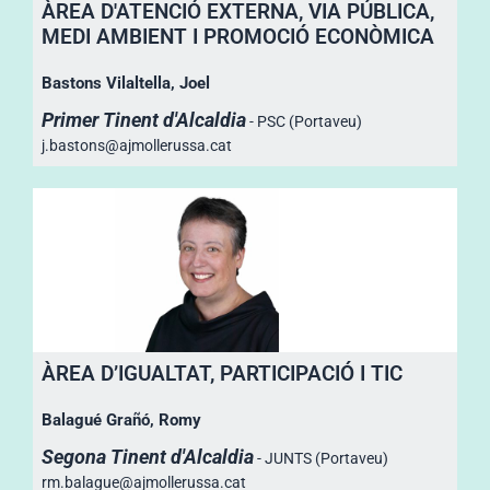
ÀREA D'ATENCIÓ EXTERNA, VIA PÚBLICA,
MEDI AMBIENT I PROMOCIÓ ECONÒMICA
Bastons Vilaltella, Joel
Primer Tinent d'Alcaldia
- PSC (Portaveu)
j.bastons@ajmollerussa.cat
ÀREA D’IGUALTAT, PARTICIPACIÓ I TIC
Balagué Grañó, Romy
Segona Tinent d'Alcaldia
- JUNTS (Portaveu)
rm.balague@ajmollerussa.cat