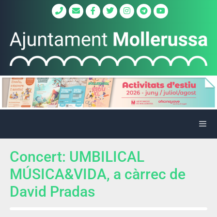
Concert: UMBILICAL
MÚSICA&VIDA, a càrrec de
David Pradas