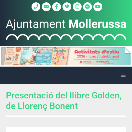
Presentació del llibre Golden,
de Llorenç Bonent