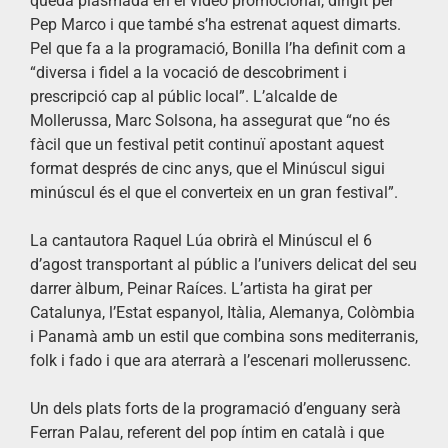
queda plasmada en el vídeo promocional, dirigit per
Pep Marco i que també s’ha estrenat aquest dimarts.
Pel que fa a la programació, Bonilla l’ha definit com a
“diversa i fidel a la vocació de descobriment i
prescripció cap al públic local”. L’alcalde de
Mollerussa, Marc Solsona, ha assegurat que “no és
fàcil que un festival petit continuï apostant aquest
format després de cinc anys, que el Minúscul sigui
minúscul és el que el converteix en un gran festival”.
La cantautora Raquel Lúa obrirà el Minúscul el 6
d’agost transportant al públic a l’univers delicat del seu
darrer àlbum, Peinar Raíces. L’artista ha girat per
Catalunya, l’Estat espanyol, Itàlia, Alemanya, Colòmbia
i Panamà amb un estil que combina sons mediterranis,
folk i fado i que ara aterrarà a l’escenari mollerussenc.
Un dels plats forts de la programació d’enguany serà
Ferran Palau, referent del pop íntim en català i que