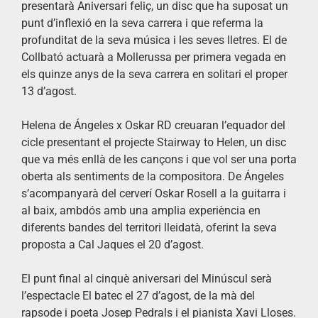
presentarà Aniversari feliç, un disc que ha suposat un
punt d’inflexió en la seva carrera i que referma la
profunditat de la seva música i les seves lletres. El de
Collbató actuarà a Mollerussa per primera vegada en
els quinze anys de la seva carrera en solitari el proper
13 d’agost.
Helena de Ángeles x Oskar RD creuaran l’equador del
cicle presentant el projecte Stairway to Helen, un disc
que va més enllà de les cançons i que vol ser una porta
oberta als sentiments de la compositora. De Ángeles
s’acompanyarà del cerverí Oskar Rosell a la guitarra i
al baix, ambdós amb una amplia experiència en
diferents bandes del territori lleidatà, oferint la seva
proposta a Cal Jaques el 20 d’agost.
El punt final al cinquè aniversari del Minúscul serà
l’espectacle El batec el 27 d’agost, de la mà del
rapsode i poeta Josep Pedrals i el pianista Xavi Lloses.