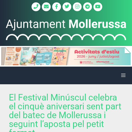
El Festival Minúscul celebra
el cinquè aniversari sent part
del batec de Mollerussa i
seguint l’aposta pel petit