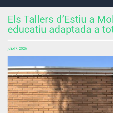
Els Tallers d’Estiu a M
educatiu adaptada a to
juliol 7, 2026