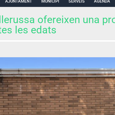
AJUNTAMENT
MUNICIPI
SERVEIS
AGENDA
ollerussa ofereixen una pr
tes les edats