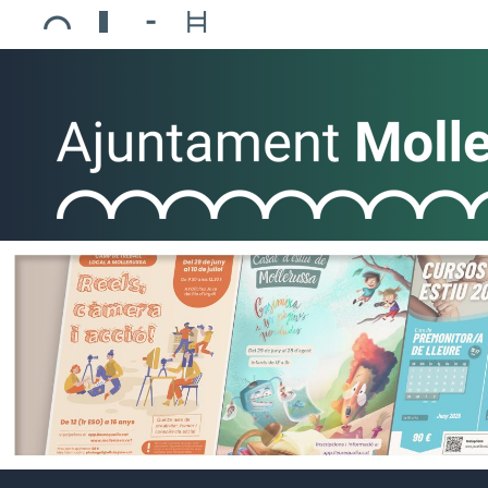
Ajuntament de Mollerussa
Biblioteca Comarcal Jaume Vila
Piscines de Mollerussa
Teatre de L’Amistat