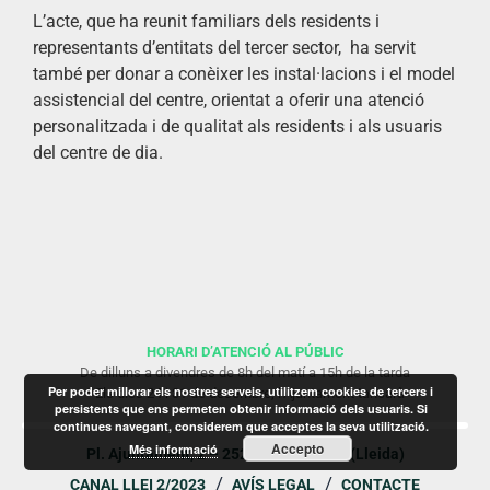
L’acte, que ha reunit familiars dels residents i
representants d’entitats del tercer sector, ha servit
també per donar a conèixer les instal·lacions i el model
assistencial del centre, orientat a oferir una atenció
personalitzada i de qualitat als residents i als usuaris
del centre de dia.
HORARI D’ATENCIÓ AL PÚBLIC
De dilluns a divendres de 8h del matí a 15h de la tarda
Per poder millorar els nostres serveis, utilitzem cookies de tercers i
* Els dies 24 i 31 de desembre, l’Ajuntament tancarà
persistents que ens permeten obtenir informació dels usuaris. Si
continues navegant, considerem que acceptes la seva utilització.
Accepto
Més informació
Pl. Ajuntament, 2 – 25230 Mollerussa (Lleida)
CANAL LLEI 2/2023
AVÍS LEGAL
CONTACTE