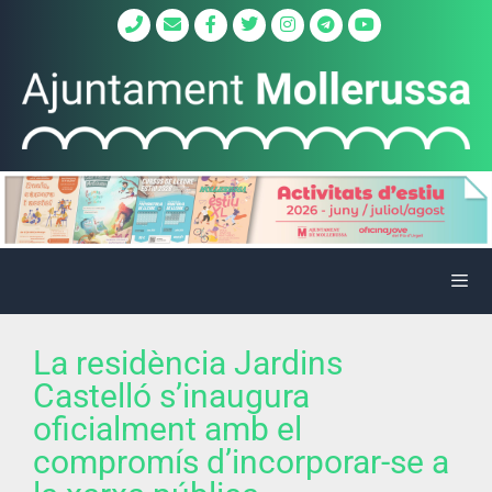
La residència Jardins
Castelló s’inaugura
oficialment amb el
compromís d’incorporar-se a