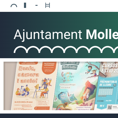
Ajuntament de Mollerussa
Biblioteca Comarcal Jaume Vila
Piscines de Mollerussa
Teatre de L’Amistat