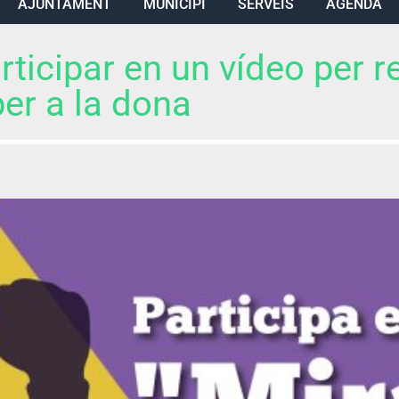
AJUNTAMENT
MUNICIPI
SERVEIS
AGENDA
ticipar en un vídeo per re
er a la dona