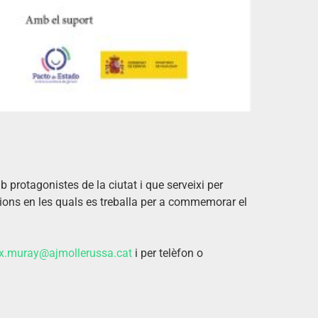
 protagonistes de la ciutat i que serveixi per
ccions en les quals es treballa per a commemorar el
x.muray@ajmollerussa.cat
i per telèfon o