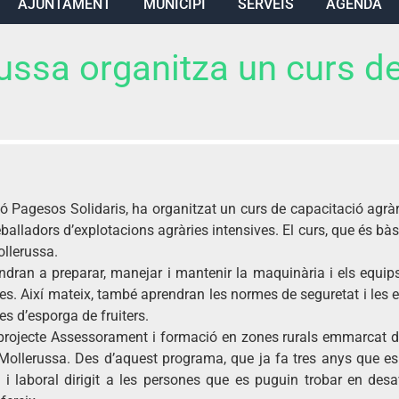
AJUNTAMENT
MUNICIPI
SERVEIS
AGENDA
ussa organitza un curs d
Pagesos Solidaris, ha organitzat un curs de capacitació agràri
balladors d’explotacions agràries intensives. El curs, que és bà
ollerussa.
ndran a preparar, manejar i mantenir la maquinària i els equips
oles. Així mateix, també aprendran les normes de seguretat i les e
es d’esporga de fruiters.
 projecte Assessorament i formació en zones rurals emmarcat d
Mollerussa. Des d’aquest programa, que ja fa tres anys que es 
 i laboral dirigit a les persones que es puguin trobar en desa