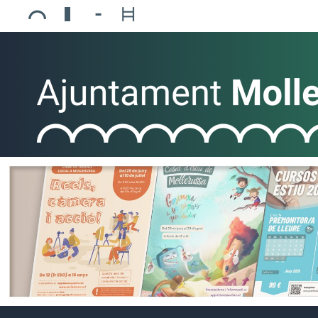
Ajuntament de Mollerussa
Biblioteca Comarcal Jaume Vila
Piscines de Mollerussa
Teatre de L’Amistat