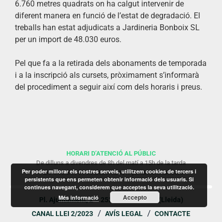
6.760 metres quadrats on ha calgut intervenir de
diferent manera en funció de l’estat de degradació. El
treballs han estat adjudicats a Jardineria Bonboix SL
per un import de 48.030 euros.
Pel que fa a la retirada dels abonaments de temporada
i a la inscripció als cursets, pròximament s’informarà
del procediment a seguir així com dels horaris i preus.
HORARI D’ATENCIÓ AL PÚBLIC
De dilluns a divendres de 8h del matí a 15h de la tarda
Per poder millorar els nostres serveis, utilitzem cookies de tercers i
* Els dies 24 i 31 de desembre, l’Ajuntament tancarà
persistents que ens permeten obtenir informació dels usuaris. Si
continues navegant, considerem que acceptes la seva utilització.
Accepto
Més informació
Pl. Ajuntament, 2 – 25230 Mollerussa (Lleida)
CANAL LLEI 2/2023
AVÍS LEGAL
CONTACTE