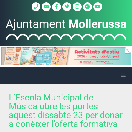
L’Escola Municipal de
Música obre les portes
aquest dissabte 23 per donar
a conèixer l’oferta formativa