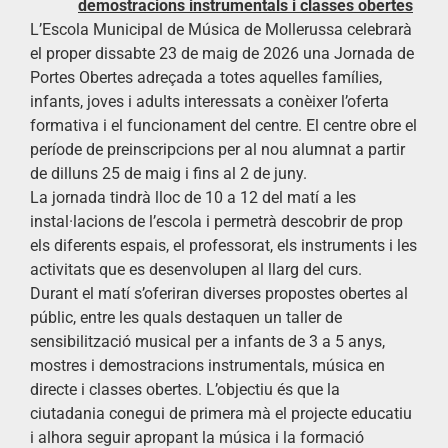
demostracions instrumentals i classes obertes
L’Escola Municipal de Música de Mollerussa celebrarà
el proper dissabte 23 de maig de 2026 una Jornada de
Portes Obertes adreçada a totes aquelles famílies,
infants, joves i adults interessats a conèixer l’oferta
formativa i el funcionament del centre. El centre obre el
període de preinscripcions per al nou alumnat a partir
de dilluns 25 de maig i fins al 2 de juny.
La jornada tindrà lloc de 10 a 12 del matí a les
instal·lacions de l’escola i permetrà descobrir de prop
els diferents espais, el professorat, els instruments i les
activitats que es desenvolupen al llarg del curs.
Durant el matí s’oferiran diverses propostes obertes al
públic, entre les quals destaquen un taller de
sensibilització musical per a infants de 3 a 5 anys,
mostres i demostracions instrumentals, música en
directe i classes obertes. L’objectiu és que la
ciutadania conegui de primera mà el projecte educatiu
i alhora seguir apropant la música i la formació