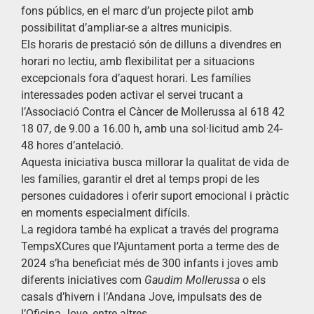
fons públics, en el marc d’un projecte pilot amb
possibilitat d’ampliar-se a altres municipis.
Els horaris de prestació són de dilluns a divendres en
horari no lectiu, amb flexibilitat per a situacions
excepcionals fora d’aquest horari. Les famílies
interessades poden activar el servei trucant a
l’Associació Contra el Càncer de Mollerussa al 618 42
18 07, de 9.00 a 16.00 h, amb una sol·licitud amb 24-
48 hores d’antelació.
Aquesta iniciativa busca millorar la qualitat de vida de
les famílies, garantir el dret al temps propi de les
persones cuidadores i oferir suport emocional i pràctic
en moments especialment difícils.
La regidora també ha explicat a través del programa
TempsXCures que l’Ajuntament porta a terme des de
2024 s’ha beneficiat més de 300 infants i joves amb
diferents iniciatives com
Gaudim Mollerussa
o els
casals d’hivern i l’Andana Jove, impulsats des de
l’Oficina Jove, entre altres.