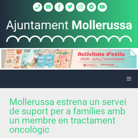
Mollerussa estrena un servei
de suport per a famílies amb
un membre en tractament
oncològic