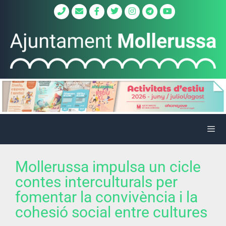
Mollerussa impulsa un cicle
contes interculturals per
fomentar la convivència i la
cohesió social entre cultures