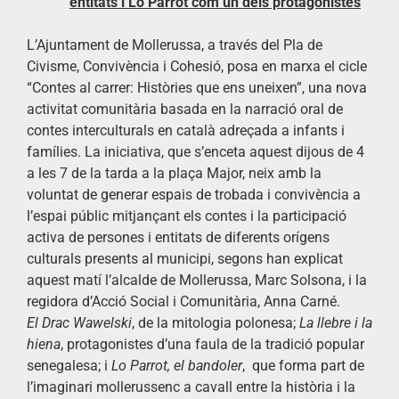
entitats i Lo Parrot com un dels protagonistes
L’Ajuntament de Mollerussa, a través del Pla de
Civisme, Convivència i Cohesió, posa en marxa el cicle
“Contes al carrer: Històries que ens uneixen”, una nova
activitat comunitària basada en la narració oral de
contes interculturals en català adreçada a infants i
famílies. La iniciativa, que s’enceta aquest dijous de 4
a les 7 de la tarda a la plaça Major, neix amb la
voluntat de generar espais de trobada i convivència a
l’espai públic mitjançant els contes i la participació
activa de persones i entitats de diferents orígens
culturals presents al municipi, segons han explicat
aquest matí l’alcalde de Mollerussa, Marc Solsona, i la
regidora d’Acció Social i Comunitària, Anna Carné.
El Drac Wawelski
, de la mitologia polonesa;
La llebre i la
hiena
, protagonistes d’una faula de la tradició popular
senegalesa; i
Lo Parrot, el bandoler
, que forma part de
l’imaginari mollerussenc a cavall entre la història i la