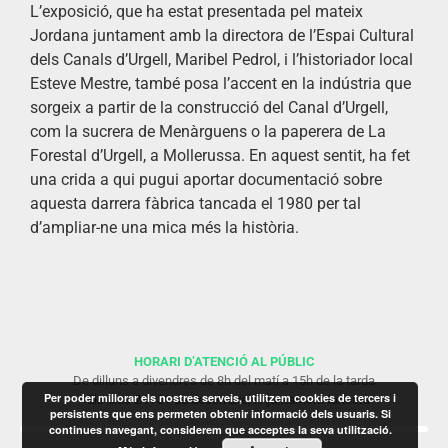
L’exposició, que ha estat presentada pel mateix
Jordana juntament amb la directora de l’Espai Cultural
dels Canals d’Urgell, Maribel Pedrol, i l’historiador local
Esteve Mestre, també posa l’accent en la indústria que
sorgeix a partir de la construcció del Canal d’Urgell,
com la sucrera de Menàrguens o la paperera de La
Forestal d’Urgell, a Mollerussa. En aquest sentit, ha fet
una crida a qui pugui aportar documentació sobre
aquesta darrera fàbrica tancada el 1980 per tal
d’ampliar-ne una mica més la història.
HORARI D’ATENCIÓ AL PÚBLIC
De dilluns a divendres de 8h del matí a 15h de la tarda
Per poder millorar els nostres serveis, utilitzem cookies de tercers i
* Els dies 24 i 31 de desembre, l’Ajuntament tancarà
persistents que ens permeten obtenir informació dels usuaris. Si
continues navegant, considerem que acceptes la seva utilització.