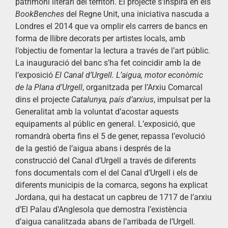
patrimoni literari del territori. El projecte s’inspira en els
BookBenches
del Regne Unit, una iniciativa nascuda a
Londres el 2014 que va omplir els carrers de bancs en
forma de llibre decorats per artistes locals, amb
l’objectiu de fomentar la lectura a través de l’art públic.
La inauguració del banc s’ha fet coincidir amb la de
l’exposició
El Canal d’Urgell. L’aigua, motor econòmic
de la Plana d’Urgell
, organitzada per l’Arxiu Comarcal
dins el projecte
Catalunya, país d’arxius
, impulsat per la
Generalitat amb la voluntat d’acostar aquests
equipaments al públic en general. L’exposició, que
romandrà oberta fins el 5 de gener, repassa l’evolució
de la gestió de l’aigua abans i després de la
construcció del Canal d’Urgell a través de diferents
fons documentals com el del Canal d’Urgell i els de
diferents municipis de la comarca, segons ha explicat
Jordana, qui ha destacat un capbreu de 1717 de l’arxiu
d’El Palau d’Anglesola que demostra l’existència
d’aigua canalitzada abans de l’arribada de l’Urgell.