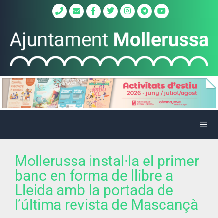
Mollerussa instal·la el primer
banc en forma de llibre a
Lleida amb la portada de
l’última revista de Mascançà