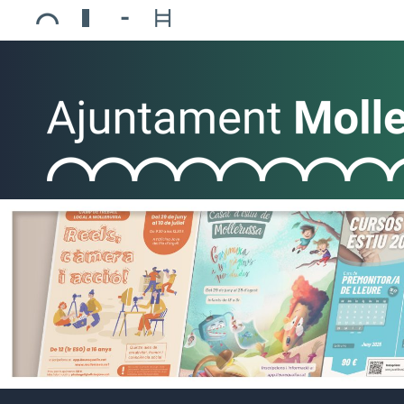
Ajuntament de Mollerussa
Biblioteca Comarcal Jaume Vila
Piscines de Mollerussa
Teatre de L’Amistat