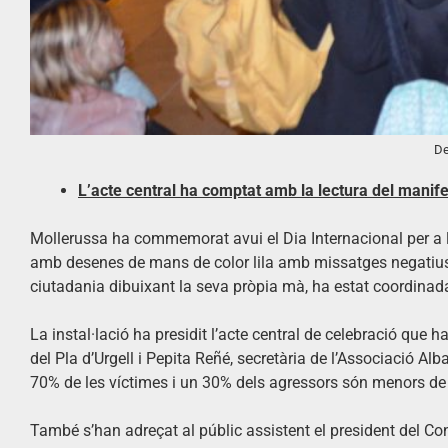
De
L’acte central ha comptat amb la lectura del manife
Mollerussa ha commemorat avui el Dia Internacional per a l’
amb desenes de mans de color lila amb missatges negatius e
ciutadania dibuixant la seva pròpia mà, ha estat coordinada 
La instal·lació ha presidit l’acte central de celebració que 
del Pla d’Urgell i Pepita Reñé, secretària de l’Associació A
70% de les víctimes i un 30% dels agressors són menors de 25
També s’han adreçat al públic assistent el president del Con