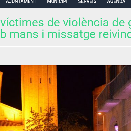
AJUNTAMENT
MUNICIPI
SERVEIS
AGENDA
 víctimes de violència de
mb mans i missatge reivin