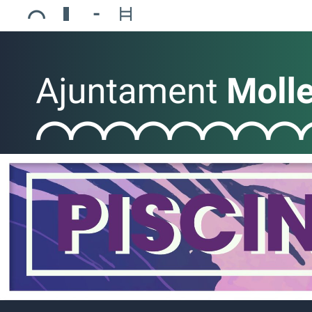
Ajuntament de Mollerussa
Biblioteca Comarcal Jaume Vila
Piscines de Mollerussa
Teatre de L’Amistat