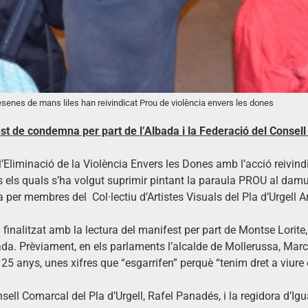
senes de mans liles han reivindicat Prou de violència envers les dones
st de condemna per part de l’Albada i la Federació del Consell
Eliminació de la Violència Envers les Dones amb l’acció reivindic
ls quals s’ha volgut suprimir pintant la paraula PROU al damunt
per membres del Col·lectiu d’Artistes Visuals del Pla d’Urgell Ar
ha finalitzat amb la lectura del manifest per part de Montse Lorit
lbada. Prèviament, en els parlaments l’alcalde de Mollerussa, Mar
 anys, unes xifres que “esgarrifen” perquè “tenim dret a viure en
sell Comarcal del Pla d’Urgell, Rafel Panadés, i la regidora d’Ig