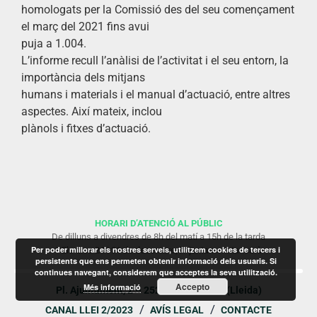
homologats per la Comissió des del seu començament
el març del 2021 fins avui
puja a 1.004.
L’informe recull l’anàlisi de l’activitat i el seu entorn, la
importància dels mitjans
humans i materials i el manual d’actuació, entre altres
aspectes. Així mateix, inclou
plànols i fitxes d’actuació.
HORARI D’ATENCIÓ AL PÚBLIC
De dilluns a divendres de 8h del matí a 15h de la tarda
Per poder millorar els nostres serveis, utilitzem cookies de tercers i
* Els dies 24 i 31 de desembre, l’Ajuntament tancarà
persistents que ens permeten obtenir informació dels usuaris. Si
continues navegant, considerem que acceptes la seva utilització.
Accepto
Més informació
Pl. Ajuntament, 2 – 25230 Mollerussa (Lleida)
CANAL LLEI 2/2023
AVÍS LEGAL
CONTACTE